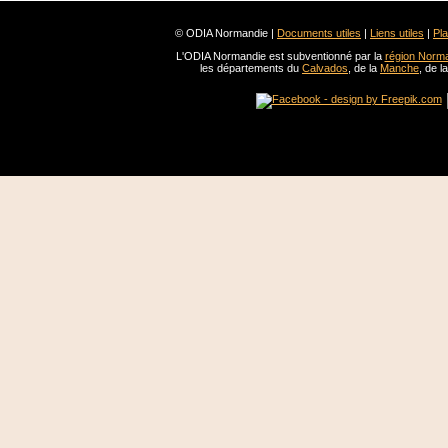
© ODIA Normandie |
Documents utiles
|
Liens utiles
|
Pla
L'ODIA Normandie est subventionné par la
région Norm
les départements du
Calvados
, de la
Manche
, de l