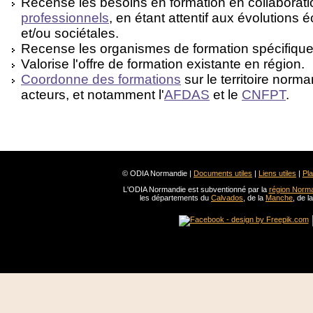
Recense les besoins en formation en collaborati
professionnels
, en étant attentif aux évolution
et/ou sociétales.
Recense les organismes de formation spécifiques
Valorise l'offre de formation existante en région.
Coordonne des formations
sur le territoire norma
acteurs, et notamment l'
AFDAS
et le
CNFPT
.
© ODIA Normandie |
Documents utiles
|
Liens utiles
|
Pla
L'ODIA Normandie est subventionné par la
région Norm
les départements du
Calvados
, de la
Manche
, de l