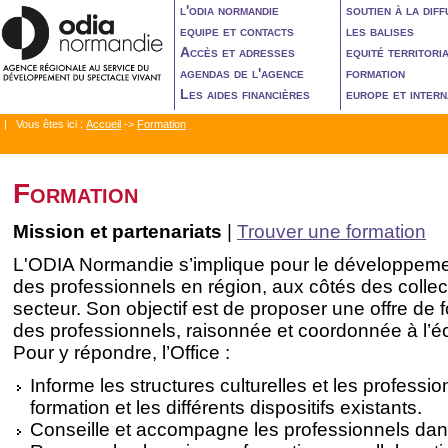
l'odia normandie
soutien à la diff
equipe et contacts
les balises
Accès et adresses
equité territori
agendas de l'agence
formation
Les aides financières
europe et intern
| Vous êtes ici :
Accueil
->
Formation
Formation
Mission et partenariats
|
Trouver une formation
L'ODIA Normandie s’implique pour le développemen
des professionnels en région, aux côtés des collect
secteur. Son objectif est de proposer une offre de
des professionnels, raisonnée et coordonnée à l’éch
Pour y répondre, l’Office :
Informe les structures culturelles et les profession
formation et les différents dispositifs existants.
Conseille et accompagne les professionnels dans