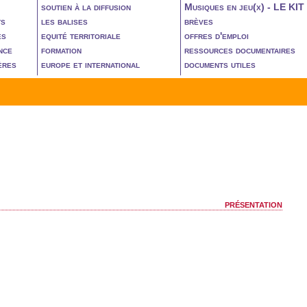
soutien à la diffusion
Musiques en jeu(x) - LE KIT
ts
les balises
brèves
es
equité territoriale
offres d'emploi
nce
formation
ressources documentaires
ères
europe et international
documents utiles
présentation