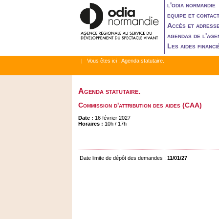
l'odia normandie
equipe et contac
Accès et adress
agendas de l'age
Les aides financi
| Vous êtes ici :
Agenda statutaire.
Agenda statutaire.
Commission d'attribution des aides (CAA)
Date :
16 février 2027
Horaires :
10h / 17h
Date limite de dépôt des demandes :
11/01/27