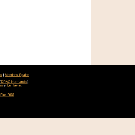
es
|
Mentions légales
(
DRAC Normandie
),
en
et
Le Havre
.