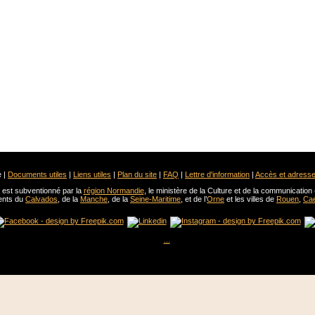
 |
Documents utiles
|
Liens utiles
|
Plan du site
|
FAQ
|
Lettre d'information
|
Accès et adress
est subventionné par la
région Normandie
, le ministère de la Culture et de la communication 
ents du
Calvados
, de la
Manche
, de la
Seine-Maritime
, et de l’
Orne
et les villes de
Rouen
,
Ca
...