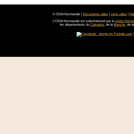
© ODIA Normandie |
Documents utiles
|
Liens utiles
|
Pla
L'ODIA Normandie est subventionné par la
région Norm
les départements du
Calvados
, de la
Manche
, de l