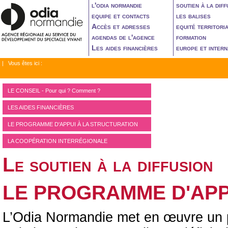
l'odia normandie
soutien à la diff
equipe et contacts
les balises
Accès et adresses
equité territori
agendas de l'agence
formation
Les aides financières
europe et intern
| Vous êtes ici :
LE CONSEIL - Pour qui ? Comment ?
LES AIDES FINANCIÈRES
LE PROGRAMME D'APPUI À LA STRUCTURATION
LA COOPÉRATION INTERRÉGIONALE
Le soutien à la diffusion
LE PROGRAMME D'APP
L’Odia Normandie met en œuvre un