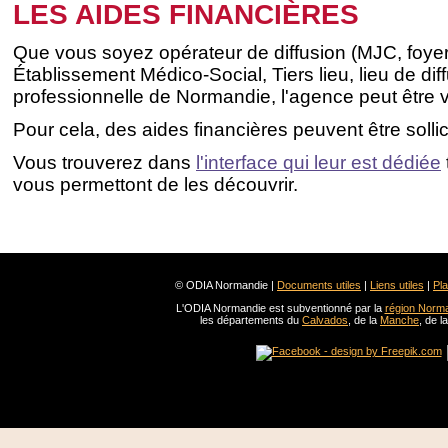
LES AIDES FINANCIÈRES
Que vous soyez opérateur de diffusion (MJC, foyer
Établissement Médico-Social, Tiers lieu, lieu de diff
professionnelle de Normandie, l'agence peut être vo
Pour cela, des aides financières peuvent être sollic
Vous trouverez dans
l'interface qui leur est dédiée
vous permettont de les découvrir.
© ODIA Normandie |
Documents utiles
|
Liens utiles
|
Pla
L'ODIA Normandie est subventionné par la
région Norm
les départements du
Calvados
, de la
Manche
, de l