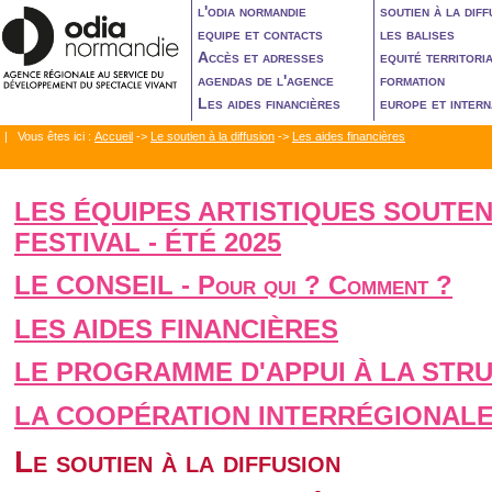
l'odia normandie
soutien à la diff
equipe et contacts
les balises
Accès et adresses
equité territori
agendas de l'agence
formation
Les aides financières
europe et intern
| Vous êtes ici :
Accueil
->
Le soutien à la diffusion
->
Les aides financières
LES ÉQUIPES ARTISTIQUES SOUTEN
FESTIVAL - ÉTÉ 2025
LE CONSEIL - Pour qui ? Comment ?
LES AIDES FINANCIÈRES
LE PROGRAMME D'APPUI À LA STR
LA COOPÉRATION INTERRÉGIONAL
Le soutien à la diffusion